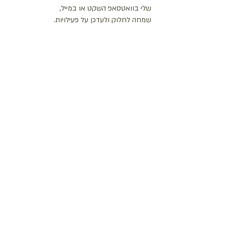
שלי בוואטסאפ השקט או במייל,
שמחה לחלוק ולעדכן על פעילויות.
יצירת קשר
maty.lieblich@gmail.com