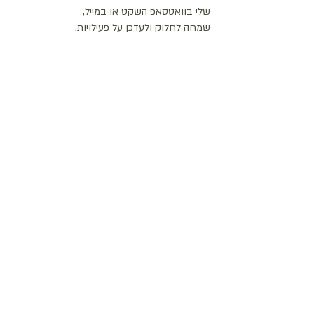
שלי בוואטסאפ השקט או במייל,
שמחה לחלוק ולעדכן על פעילויות.
יצירת קשר
maty.lieblich@gmail.com