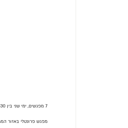
7 מפגשים, ימי שני בין 9:00-10:30 און ליין החל מה29.6 ועד ל 10.8
מפגש פרונטלי באזור המרכז- יום שי